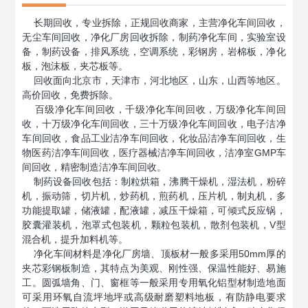
长期回收，专业拆除，正规回收商家，主营
净化车间回收
，
无尘车间回收，净化厂房回收拆除，制药净化车间，实验室设
备，制药设备，排风系统，空调系统，彩钢房，岩棉板，净化
板，泡沫板，夹芯板等。
回收面向北京市，天津市，河北地区，山东，山西等地区。
高价回收，免费拆除。
百级
净化车间回收
，千级
净化车间回收
，万级
净化车间回
收
，十万级
净化车间回收
，三十万级
净化车间回收
，电子洁净
车间回收，食品工业洁净车间回收，化妆品洁净车间回收，生
物医药洁净车间回收，医疗器械洁净车间回收，洁净室GMP车
间回收，精密制造洁净车间回收。
制药
设备回收
包括：制粒烘箱，沸腾干燥机，湿法机，粉碎
机，振动筛，切片机，炒药机，煎药机，压片机，制丸机，多
功能提取罐，储液罐，配液罐，减压干燥箱，可倾式反应锅，
胶囊灌装机，泡罩式包装机，颗粒包装机，散剂包装机，V型
混合机，提升加料机等。
净化车间材料是净化厂房墙、顶板材一般多采用50mm厚的
夹芯彩钢板制造，其特点为美观、刚性强、保温性能好、易施
工。圆弧墙角、门、窗框等一般采用专用氧化铝型材制造地面
可采用环氧自流坪地坪或高级耐磨塑料地板，有防静电要求