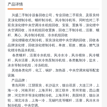
产品详情
兴盛二手制冷
设备回收
公司，专业回收二手双良、及双良特
灵溴化锂制冷机、螺杆制冷机、风冷制冷机等。同时也对二手
双良溴化锂中央空调冷水机组回收、安装、置换等，溴化锂中
央
空调回收
，冷水机组回收置换，回收二手制冷机，活塞、螺
杆、离心、风冷制冷机组、冷水机组回收
溴化锂吸收式制冷机，双良溴化锂中央空调的回收，回收各
品牌溴化锂，回收溴化锂制冷机，单效，双效，燃油，燃气溴
化锂冷热温水机组。
各类螺杆，活塞冷水机组。风冷水冷，风冷模块，风冷螺
杆，风冷活塞，风冷水冷热泵制冷机组，各类氨制冷，盐水，
冰水等制冷机组，冷冻机组。
其他各类化纤，化工，锅炉，加热器，中央空调末端等配套
设施.
产品品牌：
青岛同和，江阴双良，长沙远大，烟台荏原，大连三洋，上
海一冷，河南开封，上海开利，浙江联丰，常州常能，昆山鹿
牌，河北华洋等溴化锂制冷机、上海开利，美国特灵，烟台冰
轮，湖北冷冻，上海一冷，无锡约克等螺杆，活塞，风冷水冷
制冷机组，中央空调。